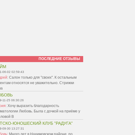
ПОСЛЕДНИЕ ОТЗЫВЫ
АЙМ
1-06-02 02:59:43
дрей
:
Салон только для "своих". К остальным
ентам относятся не уважительно. Стрижки
ла
ЮБОВЬ
9-11-25 06:30:26
рия
:
Хочу выразить благодарность
матологии Любовь. Была с дочкой на приёме у
пловой В
ТСКО-ЮНОШЕСКИЙ КЛУБ "РАДУГА"
9-09-30 13:27:31
бовь
:
Много лет в Нахимовском районе, по