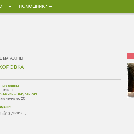
ОГ
ПОМОЩНИКИ
Е МАГАЗИНЫ
КОРОВКА
е магазины
астополь
ринский - Вакуленчука
Вакуленчука, 20
ведения:
(оценок:
0
)
0