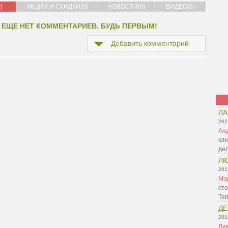
)
АКЦИИ И СКИДКИ(0)
НОВОСТИ(0)
ВИДЕО(0)
 ЕЩЕ НЕТ КОММЕНТАРИЕВ. БУДЬ ПЕРВЫМ!
Добавить комментарий
Л
202
Ан
кли
де
Л
201
Ма
сто
Те
ДЕ
201
Лю