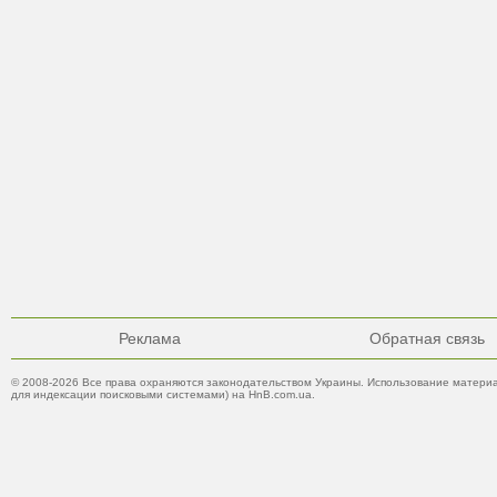
Реклама
Обратная связь
© 2008-2026 Все права охраняются законодательством Украины. Использование материа
для индексации поисковыми системами) на HnB.com.ua.