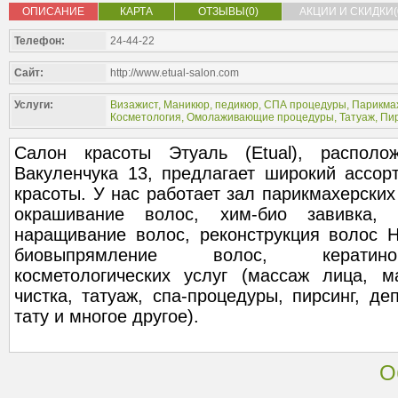
ОПИСАНИЕ
КАРТА
ОТЗЫВЫ(0)
АКЦИИ И СКИДКИ(
Телефон:
24-44-22
Сайт:
http://www.etual-salon.com
Услуги:
Визажист
,
Маникюр, педикюр
,
СПА процедуры
,
Парикмах
Косметология
,
Омолаживающие процедуры
,
Татуаж
,
Пир
Салон красоты Этуаль (Etual), распол
Вакуленчука 13, предлагает широкий ассор
красоты. У нас работает зал парикмахерских 
окрашивание волос, хим-био завивка, 
наращивание волос, реконструкция волос Н
биовыпрямление волос, кератино
косметологических услуг (массаж лица, м
чистка, татуаж, спа-процедуры, пирсинг, де
тату и многое другое).
О