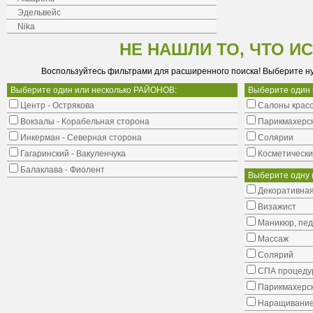
Эдельвейс
Nika
НЕ НАШЛИ ТО, ЧТО И
Воспользуйтесь фильтрами для расширенного поиска! Выберите н
Выберите один или несколько РАЙОНОВ:
Выберите один
Центр - Острякова
Салоны крас
Вокзалы - Корабельная сторона
Парикмахерс
Инкерман - Северная сторона
Солярии
Гагаринский - Вакуленчука
Косметически
Балаклава - Фиолент
Выберите одну 
Декоративная
Визажист
Маникюр, пе
Массаж
Солярий
СПА процеду
Парикмахерск
Наращивание