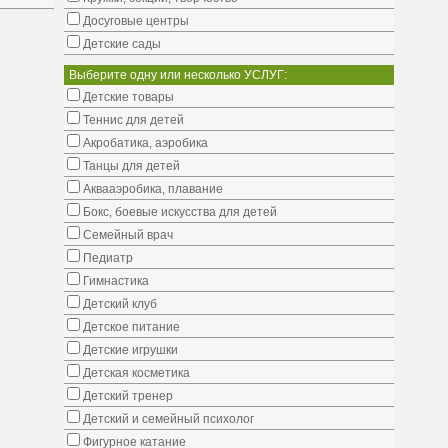
Досуговые центры
Детские сады
Выберите одну или несколько УСЛУГ:
Детские товары
Теннис для детей
Акробатика, аэробика
Танцы для детей
Аквааэробика, плавание
Бокс, боевые искусства для детей
Семейный врач
Педиатр
Гимнастика
Детский клуб
Детское питание
Детские игрушки
Детская косметика
Детский тренер
Детский и семейный психолог
Фигурное катание