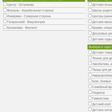
Центр - Острякова
Детские боль
Вокзалы - Корабельная сторона
Школы родит
Инкерман - Северная сторона
Центры ранне
Гагаринский - Вакуленчука
Детские мага
Балаклава - Фиолент
Кружки, секци
Досуговые це
Детские сады
Выберите одну 
Детские това
Теннис для д
Акробатика, 
Танцы для де
Аквааэробика
Бокс, боевые 
Семейный вр
Педиатр
Гимнастика
Детский клуб
Детское пита