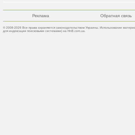
Реклама
Обратная связь
© 2008-2026 Все права охраняются законодательством Украины. Использование материа
для индексации поисковыми системами) на HnB.com.ua.