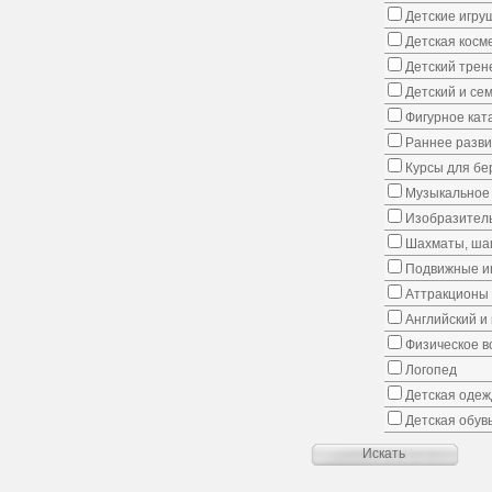
Детские игру
Детская косм
Детский трен
Детский и се
Фигурное кат
Раннее развит
Курсы для б
Музыкальное 
Изобразитель
Шахматы, шаш
Подвижные иг
Аттракционы
Английский и
Физическое в
Логопед
Детская одеж
Детская обув