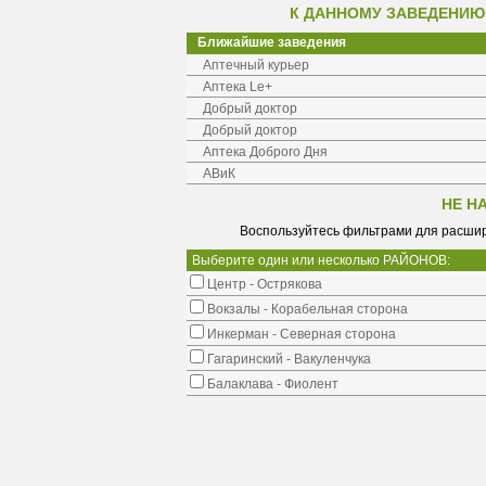
К ДАННОМУ ЗАВЕДЕНИЮ
Ближайшие заведения
Аптечный курьер
Аптека Le+
Добрый доктор
Добрый доктор
Аптека Доброго Дня
АВиК
НЕ Н
Воспользуйтесь фильтрами для расшир
Выберите один или несколько РАЙОНОВ:
Центр - Острякова
Вокзалы - Корабельная сторона
Инкерман - Северная сторона
Гагаринский - Вакуленчука
Балаклава - Фиолент