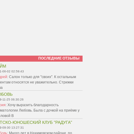
ПОСЛЕДНИЕ ОТЗЫВЫ
АЙМ
1-06-02 02:59:43
дрей
:
Салон только для "своих". К остальным
ентам относятся не уважительно. Стрижки
ла
ЮБОВЬ
9-11-25 06:30:26
рия
:
Хочу выразить благодарность
матологии Любовь. Была с дочкой на приёме у
пловой В
ТСКО-ЮНОШЕСКИЙ КЛУБ "РАДУГА"
9-09-30 13:27:31
бовь
:
Много лет в Нахимовском районе, по