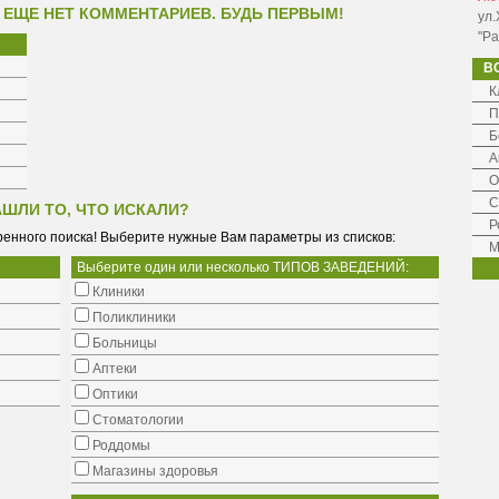
 ЕЩЕ НЕТ КОММЕНТАРИЕВ. БУДЬ ПЕРВЫМ!
ул.
"Ра
В
К
П
Б
А
О
С
АШЛИ ТО, ЧТО ИСКАЛИ?
Р
енного поиска! Выберите нужные Вам параметры из списков:
М
Выберите один или несколько ТИПОВ ЗАВЕДЕНИЙ:
Клиники
Поликлиники
Больницы
Аптеки
Оптики
Стоматологии
Роддомы
Магазины здоровья