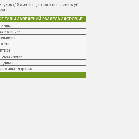
Хрулева,13 жил-был детско-юношеский клуб
дуг
СЕ ТИПЫ ЗАВЕДЕНИЙ РАЗДЕЛА ЗДОРОВЬЕ
линики
оликлиники
ольницы
птеки
птики
томатологии
оддомы
агазины здоровья