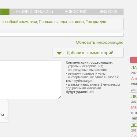
)
АКЦИИ И СКИДКИ(0)
НОВОСТИ(0)
ВИДЕО(0)
 лечебной косметики
,
Продажа средств гигиены
,
Товары для
Обновить информацию
Добавить комментарий
Комментарии, содержащие:
- угрозы и оскорбления;
Л
- нецензурные выражения;
202
- рекламу товаров и услуг;
- информацию, не относящуюся к
Ан
теме публикации;
кли
- а также написанные 1 человеком
под разными именами
де
будут удаляться!
Л
201
Ма
сто
Те
ДЕ
201
Лю