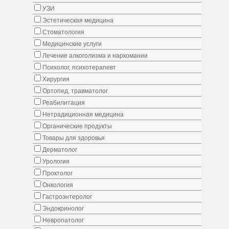
УЗИ
Эстетическая медицина
Стоматология
Медицинские услуги
Лечение алкоголизма и наркомании
Психолог, психотерапевт
Хирургия
Ортопед, травматолог
Реабилитация
Нетрадиционная медицина
Органические продукты
Товары для здоровья
Дерматолог
Урология
Проктолог
Онкология
Гастроэнтеролог
Эндокринолог
Невропатолог