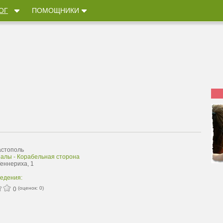
ОГ
ПОМОЩНИКИ
астополь
залы - Корабельная сторона
Геннериха, 1
ведения:
(оценок:
0
)
0