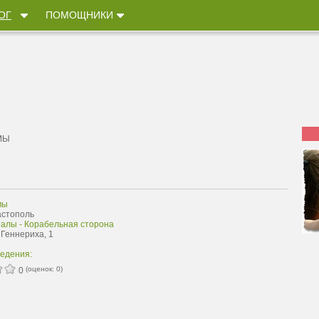
ОГ
ПОМОЩНИКИ
МЫ
мы
астополь
залы - Корабельная сторона
 Геннериха, 1
ведения:
(оценок:
0
)
0