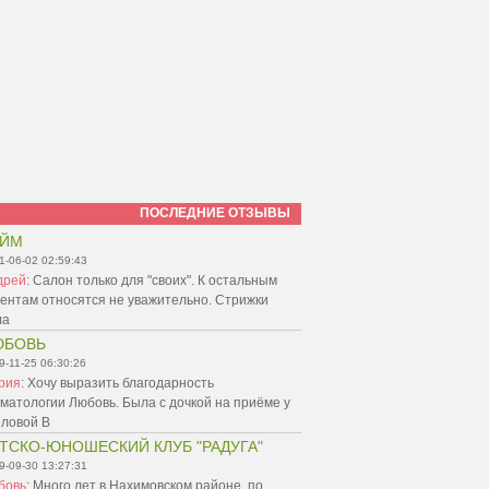
ПОСЛЕДНИЕ ОТЗЫВЫ
АЙМ
1-06-02 02:59:43
дрей
:
Салон только для "своих". К остальным
ентам относятся не уважительно. Стрижки
ла
ЮБОВЬ
9-11-25 06:30:26
рия
:
Хочу выразить благодарность
матологии Любовь. Была с дочкой на приёме у
пловой В
ТСКО-ЮНОШЕСКИЙ КЛУБ "РАДУГА"
9-09-30 13:27:31
бовь
:
Много лет в Нахимовском районе, по