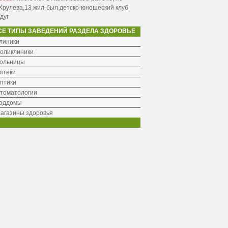
Хрулева,13 жил-был детско-юношеский клуб
дуг
СЕ ТИПЫ ЗАВЕДЕНИЙ РАЗДЕЛА ЗДОРОВЬЕ
линики
оликлиники
ольницы
птеки
птики
томатологии
оддомы
агазины здоровья