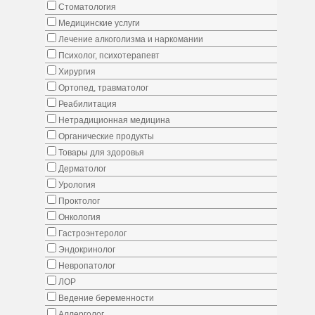
Стоматология
Медицинские услуги
Лечение алкоголизма и наркомании
Психолог, психотерапевт
Хирургия
Ортопед, травматолог
Реабилитация
Нетрадиционная медицина
Органические продукты
Товары для здоровья
Дерматолог
Урология
Проктолог
Онкология
Гастроэнтеролог
Эндокринолог
Невропатолог
ЛОР
Ведение беременности
Аллерголог