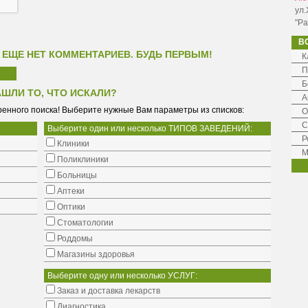
ул.
"Ра
В
 ЕЩЕ НЕТ КОММЕНТАРИЕВ. БУДЬ ПЕРВЫМ!
К
П
Б
АШЛИ ТО, ЧТО ИСКАЛИ?
А
енного поиска! Выберите нужные Вам параметры из списков:
О
С
Выберите один или несколько ТИПОВ ЗАВЕДЕНИЙ:
Р
Клиники
М
Поликлиники
Больницы
Аптеки
Оптики
Стоматологии
Роддомы
Магазины здоровья
Выберите одну или несколько УСЛУГ:
Заказ и доставка лекарств
Диагностика