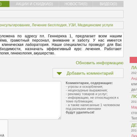
)
АКЦИИ И СКИДКИ(0)
НОВОСТИ(0)
ВИДЕО(0)
онсультирование
,
Лечение бесплодия
,
УЗИ
,
Медицинские услуги
оложена по адресу пл. Геннериха 1, предлагает всем нашим
ёма, грамотный персонал, внимание и заботу. У нас имеется
, клиническая лаборатория. Наши специалисты проведут для Вас
обходимости, назначать эффективный курс лечения. Работают
гия, гинекология, акушерство.
Обновить информацию
Л
Добавить комментарий
202
Ан
Комментарии, содержащие:
кли
- угрозы и оскорбления;
де
- нецензурные выражения;
- рекламу товаров и услуг;
Л
- информацию, не относящуюся к
теме публикации;
201
- а также написанные 1 человеком
Ма
под разными именами
будут удаляться!
сто
Те
ДЕ
201
Лю