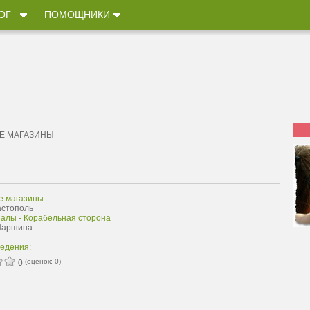
ОГ
ПОМОЩНИКИ
Е МАГАЗИНЫ
е магазины
астополь
залы - Корабельная сторона
 Паршина
ведения:
(оценок:
0
)
0