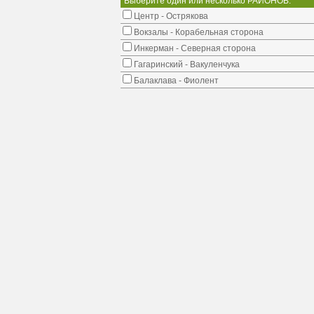
Выберите один или несколько РАЙОНОВ:
Центр - Острякова
Вокзалы - Корабельная сторона
Инкерман - Северная сторона
Гагаринский - Вакуленчука
Балаклава - Фиолент