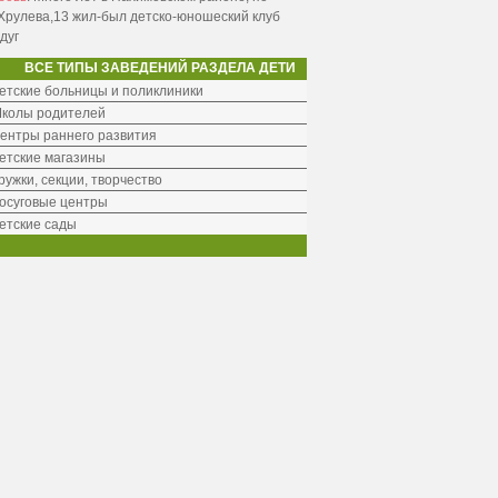
Хрулева,13 жил-был детско-юношеский клуб
дуг
ВСЕ ТИПЫ ЗАВЕДЕНИЙ РАЗДЕЛА ДЕТИ
етские больницы и поликлиники
колы родителей
ентры раннего развития
етские магазины
ружки, секции, творчество
осуговые центры
етские сады