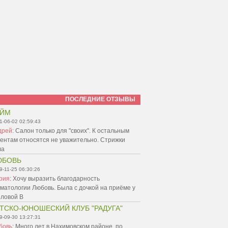
ПОСЛЕДНИЕ ОТЗЫВЫ
АЙМ
1-06-02 02:59:43
дрей
:
Салон только для "своих". К остальным
ентам относятся не уважительно. Стрижки
ла
ЮБОВЬ
9-11-25 06:30:26
рия
:
Хочу выразить благодарность
матологии Любовь. Была с дочкой на приёме у
пловой В
ТСКО-ЮНОШЕСКИЙ КЛУБ "РАДУГА"
9-09-30 13:27:31
бовь
:
Много лет в Нахимовском районе, по