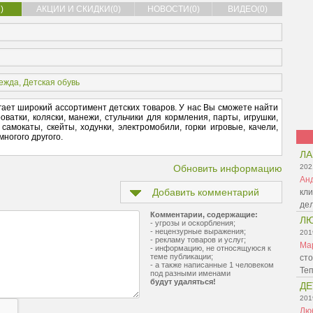
)
АКЦИИ И СКИДКИ(0)
НОВОСТИ(0)
ВИДЕО(0)
дежда
,
Детская обувь
ает широкий ассортимент детских товаров. У нас Вы сможете найти
оватки, коляски, манежи, стульчики для кормления, парты, игрушки,
самокаты, скейты, ходунки, электромобили, горки игровые, качели,
ногого другого.
Л
Обновить информацию
202
Ан
Добавить комментарий
кли
де
Комментарии, содержащие:
Л
- угрозы и оскорбления;
- нецензурные выражения;
201
- рекламу товаров и услуг;
Ма
- информацию, не относящуюся к
теме публикации;
сто
- а также написанные 1 человеком
Те
под разными именами
будут удаляться!
ДЕ
201
Лю