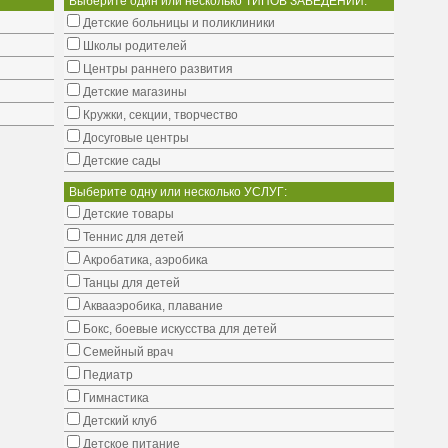
Выберите один или несколько ТИПОВ ЗАВЕДЕНИЙ:
Детские больницы и поликлиники
Школы родителей
Центры раннего развития
Детские магазины
Кружки, секции, творчество
Досуговые центры
Детские сады
Выберите одну или несколько УСЛУГ:
Детские товары
Теннис для детей
Акробатика, аэробика
Танцы для детей
Аквааэробика, плавание
Бокс, боевые искусства для детей
Семейный врач
Педиатр
Гимнастика
Детский клуб
Детское питание