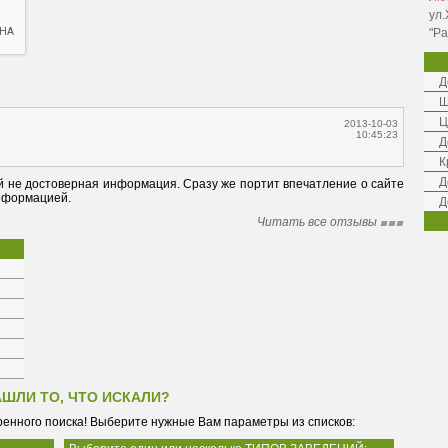
ул.
"Ра
Д
Ш
Ц
2013-10-03
10:45:23
Д
К
Д
й не достоверная информация. Сразу же портит впечатление о сайте 
информацией.
Д
Читать все отзывы
АШЛИ ТО, ЧТО ИСКАЛИ?
енного поиска! Выберите нужные Вам параметры из списков: