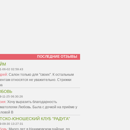
ПОСЛЕДНИЕ ОТЗЫВЫ
АЙМ
1-06-02 02:59:43
дрей
:
Салон только для "своих". К остальным
ентам относятся не уважительно. Стрижки
ла
ЮБОВЬ
9-11-25 06:30:26
рия
:
Хочу выразить благодарность
матологии Любовь. Была с дочкой на приёме у
пловой В
ТСКО-ЮНОШЕСКИЙ КЛУБ "РАДУГА"
9-09-30 13:27:31
бовь
:
Много лет в Нахимовском районе, по