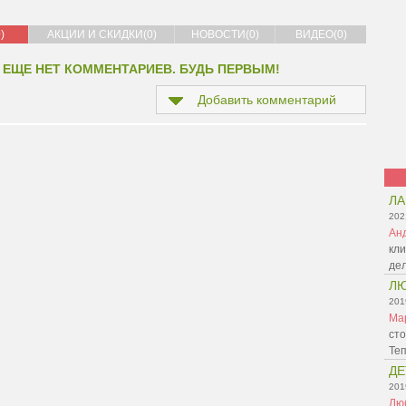
)
АКЦИИ И СКИДКИ(0)
НОВОСТИ(0)
ВИДЕО(0)
 ЕЩЕ НЕТ КОММЕНТАРИЕВ. БУДЬ ПЕРВЫМ!
Добавить комментарий
Л
202
Ан
кли
де
Л
201
Ма
сто
Те
ДЕ
201
Лю