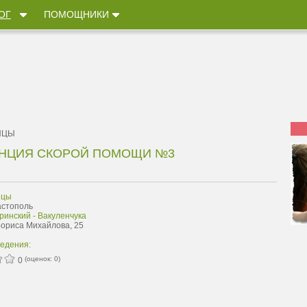
ОГ
ПОМОЩНИКИ
ИЦЫ
АНЦИЯ СКОРОЙ ПОМОЩИ №3
ицы
астополь
ринский - Вакуленчука
 Бориса Михайлова, 25
ведения:
(оценок:
0
)
0