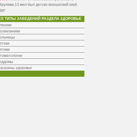
Хрулева,13 жил-был детско-юношеский клуб
дуг
СЕ ТИПЫ ЗАВЕДЕНИЙ РАЗДЕЛА ЗДОРОВЬЕ
линики
оликлиники
ольницы
птеки
птики
томатологии
оддомы
агазины здоровья