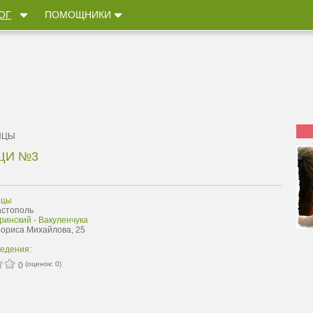
ОГ
ПОМОЩНИКИ
ИЦЫ
ЩИ №3
ицы
астополь
ринский - Вакуленчука
 Бориса Михайлова, 25
ведения:
(оценок:
0
)
0