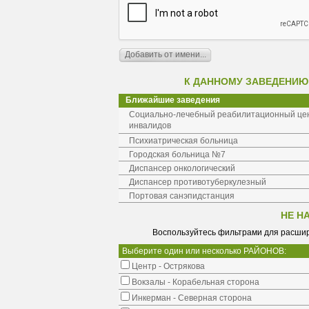
К ДАННОМУ ЗАВЕДЕНИЮ
Ближайшие заведения
Социально-лечебный реабилитационный це
инвалидов
Психиатрическая больница
Городская больница №7
Диспансер онкологический
Диспансер противотуберкулезный
Портовая санэпидстанция
НЕ Н
Воспользуйтесь фильтрами для расшир
Выберите один или несколько РАЙОНОВ:
Центр - Острякова
Вокзалы - Корабельная сторона
Инкерман - Северная сторона