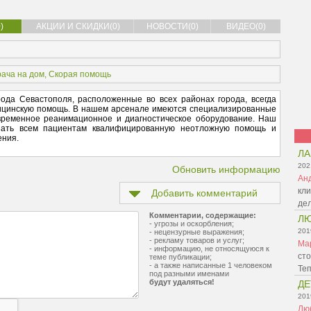
)
АКЦИИ И СКИДКИ(0)
НОВОСТИ(0)
ВИДЕО(0)
рача на дом
,
Скорая помощь
ода Севастополя, расположенные во всех районах города, всегда
дицинскую помощь. В нашем арсенале имеются специализированные
ременное реанимационное и диагностическое оборудование. Наш
азать всем пациентам квалифицированную неотложную помощь и
ения.
Л
202
Обновить информацию
Ан
кли
Добавить комментарий
де
Комментарии, содержащие:
Л
- угрозы и оскорбления;
201
- нецензурные выражения;
- рекламу товаров и услуг;
Ма
- информацию, не относящуюся к
сто
теме публикации;
- а также написанные 1 человеком
Те
под разными именами
будут удаляться!
ДЕ
201
Лю