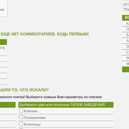
ул.
"Ра
В
К
П
 ЕЩЕ НЕТ КОММЕНТАРИЕВ. БУДЬ ПЕРВЫМ!
Б
А
О
нтр
С
Р
М
АШЛИ ТО, ЧТО ИСКАЛИ?
енного поиска! Выберите нужные Вам параметры из списков:
Выберите один или несколько ТИПОВ ЗАВЕДЕНИЙ:
Клиники
Поликлиники
Больницы