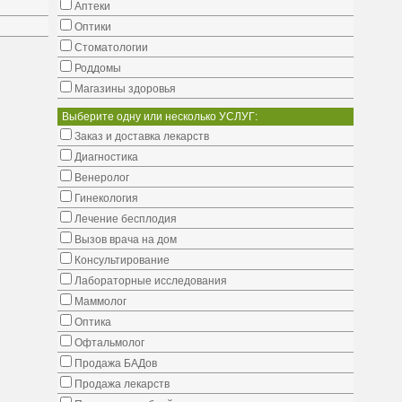
Аптеки
Оптики
Стоматологии
Роддомы
Магазины здоровья
Выберите одну или несколько УСЛУГ:
Заказ и доставка лекарств
Диагностика
Венеролог
Гинекология
Лечение бесплодия
Вызов врача на дом
Консультирование
Лабораторные исследования
Маммолог
Оптика
Офтальмолог
Продажа БАДов
Продажа лекарств