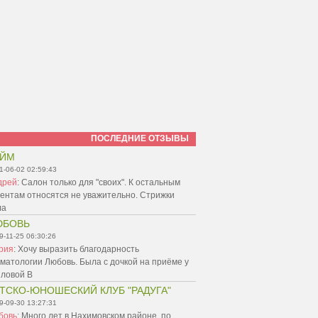
ПОСЛЕДНИЕ ОТЗЫВЫ
АЙМ
1-06-02 02:59:43
дрей
:
Салон только для "своих". К остальным
ентам относятся не уважительно. Стрижки
ла
ЮБОВЬ
9-11-25 06:30:26
рия
:
Хочу выразить благодарность
матологии Любовь. Была с дочкой на приёме у
пловой В
ТСКО-ЮНОШЕСКИЙ КЛУБ "РАДУГА"
9-09-30 13:27:31
бовь
:
Много лет в Нахимовском районе, по