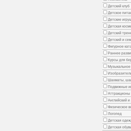
Детский клуб
Детское пита
Детские игру
Детская косм
Детский трен
Детский и се
Фигурное кат
Раннее развит
Курсы для б
Музыкальное 
Изобразитель
Шахматы, шаш
Подвижные иг
Аттракционы
Английский и
Физическое в
Логопед
Детская одеж
Детская обув