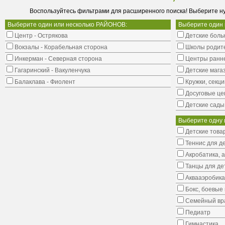
Воспользуйтесь фильтрами для расширенного поиска! Выберите н
Выберите один или несколько РАЙОНОВ:
Выберите один
Центр - Острякова
Детские боль
Вокзалы - Корабельная сторона
Школы родит
Инкерман - Северная сторона
Центры ранне
Гагаринский - Вакуленчука
Детские мага
Балаклава - Фиолент
Кружки, секци
Досуговые це
Детские сады
Выберите одну 
Детские това
Теннис для д
Акробатика, 
Танцы для де
Аквааэробика
Бокс, боевые 
Семейный вр
Педиатр
Гимнастика