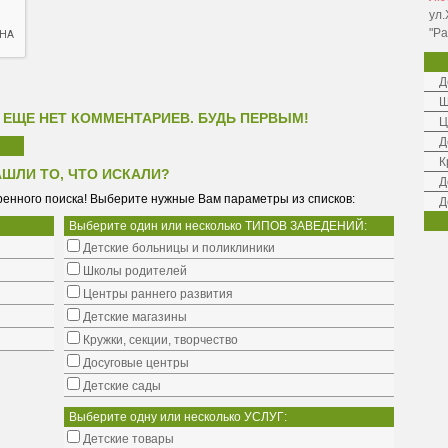
ул.
"Ра
Д
Ш
 ЕЩЕ НЕТ КОММЕНТАРИЕВ. БУДЬ ПЕРВЫМ!
Ц
Д
К
АШЛИ ТО, ЧТО ИСКАЛИ?
Д
енного поиска! Выберите нужные Вам параметры из списков:
Д
Выберите один или несколько ТИПОВ ЗАВЕДЕНИЙ:
Детские больницы и поликлиники
Школы родителей
Центры раннего развития
Детские магазины
Кружки, секции, творчество
Досуговые центры
Детские сады
Выберите одну или несколько УСЛУГ:
Детские товары