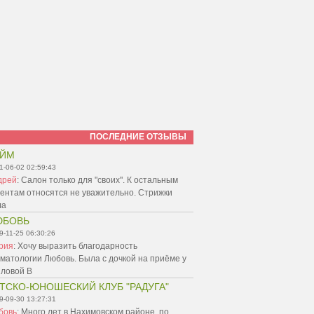
ПОСЛЕДНИЕ ОТЗЫВЫ
АЙМ
1-06-02 02:59:43
дрей
:
Салон только для "своих". К остальным
ентам относятся не уважительно. Стрижки
ла
ЮБОВЬ
9-11-25 06:30:26
рия
:
Хочу выразить благодарность
матологии Любовь. Была с дочкой на приёме у
пловой В
ТСКО-ЮНОШЕСКИЙ КЛУБ "РАДУГА"
9-09-30 13:27:31
бовь
:
Много лет в Нахимовском районе, по