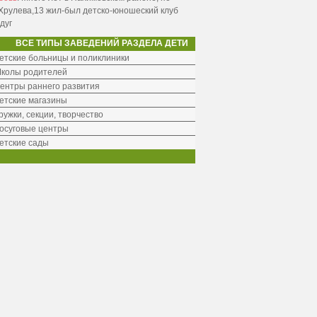
Хрулева,13 жил-был детско-юношеский клуб
дуг
ВСЕ ТИПЫ ЗАВЕДЕНИЙ РАЗДЕЛА ДЕТИ
етские больницы и поликлиники
колы родителей
ентры раннего развития
етские магазины
ружки, секции, творчество
осуговые центры
етские сады