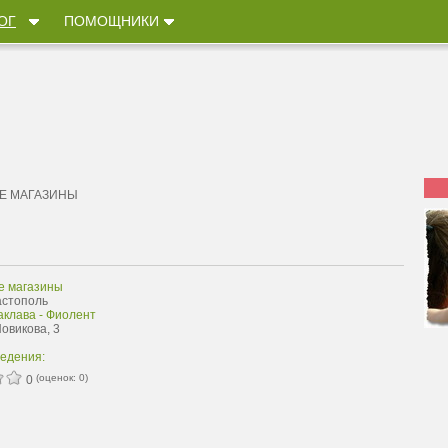
ОГ
ПОМОЩНИКИ
Е МАГАЗИНЫ
е магазины
астополь
аклава - Фиолент
Новикова, 3
ведения:
(оценок:
0
)
0