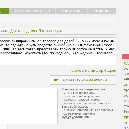
)
АКЦИИ И СКИДКИ(0)
НОВОСТИ(0)
ВИДЕО(0)
рушки
,
Детская одежда
,
Детская обувь
редложить широкий выбор товаров для детей. В наших магазинах Вы
ента одежду и обувь, средства личной гигиены и косметики, игровой
. Для Вас весь товар представлен только высокого качества. У нас
ицированную консультацию по подбору необходимой косметики,
Л
202
Обновить информацию
Ан
кли
Добавить комментарий
де
Комментарии, содержащие:
Л
- угрозы и оскорбления;
201
- нецензурные выражения;
- рекламу товаров и услуг;
Ма
- информацию, не относящуюся к
сто
теме публикации;
- а также написанные 1 человеком
Те
под разными именами
будут удаляться!
ДЕ
201
Лю