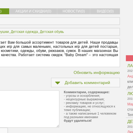
)
АКЦИИ И СКИДКИ(0)
НОВОСТИ(0)
ВИДЕО(0)
рушки
,
Детская одежда
,
Детская обувь
агает Вам большой ассортимент товаров для детей. Наши продавцы
их игр для самых маленьких, настольных игр для детей постарше,
й косметики, одежды, обуви, рюкзаков, сумок. В наших магазинах Вы
 качества. Работает система скидок. "Baby Dream" – это настоящая
Л
202
Обновить информацию
Ан
кли
Добавить комментарий
де
Комментарии, содержащие:
Л
- угрозы и оскорбления;
201
- нецензурные выражения;
- рекламу товаров и услуг;
Ма
- информацию, не относящуюся к
сто
теме публикации;
- а также написанные 1 человеком
Те
под разными именами
будут удаляться!
ДЕ
201
Лю