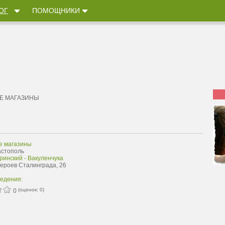
ОГ
ПОМОЩНИКИ
Е МАГАЗИНЫ
е магазины
астополь
ринский - Вакуленчука
Героев Сталинграда, 26
ведения:
(оценок:
0
)
0