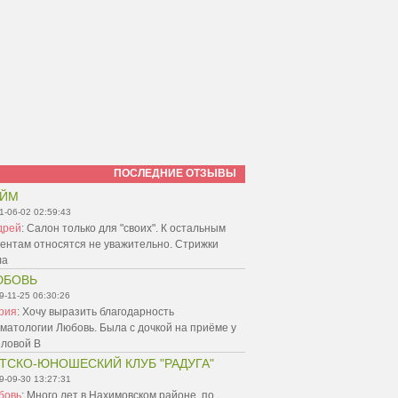
ПОСЛЕДНИЕ ОТЗЫВЫ
АЙМ
1-06-02 02:59:43
дрей
:
Салон только для "своих". К остальным
ентам относятся не уважительно. Стрижки
ла
ЮБОВЬ
9-11-25 06:30:26
рия
:
Хочу выразить благодарность
матологии Любовь. Была с дочкой на приёме у
пловой В
ТСКО-ЮНОШЕСКИЙ КЛУБ "РАДУГА"
9-09-30 13:27:31
бовь
:
Много лет в Нахимовском районе, по