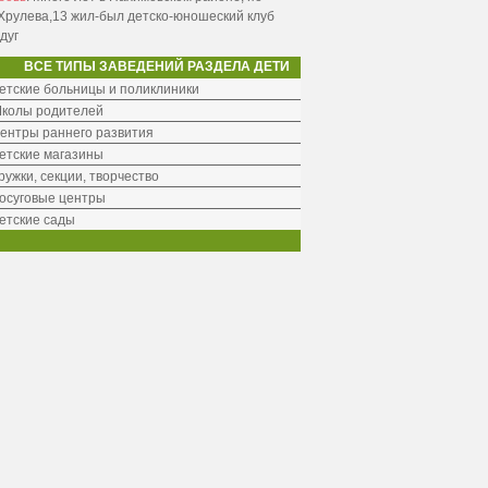
Хрулева,13 жил-был детско-юношеский клуб
дуг
ВСЕ ТИПЫ ЗАВЕДЕНИЙ РАЗДЕЛА ДЕТИ
етские больницы и поликлиники
колы родителей
ентры раннего развития
етские магазины
ружки, секции, творчество
осуговые центры
етские сады