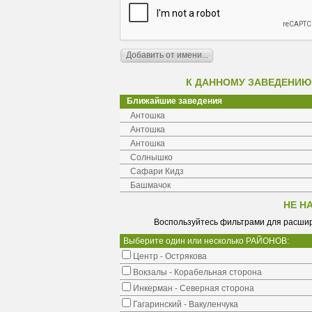
К ДАННОМУ ЗАВЕДЕНИЮ
Ближайшие заведения
Антошка
Антошка
Антошка
Солнышко
Сафари Кидз
Башмачок
НЕ Н
Воспользуйтесь фильтрами для расшир
Выберите один или несколько РАЙОНОВ:
Центр - Острякова
Вокзалы - Корабельная сторона
Инкерман - Северная сторона
Гагаринский - Вакуленчука