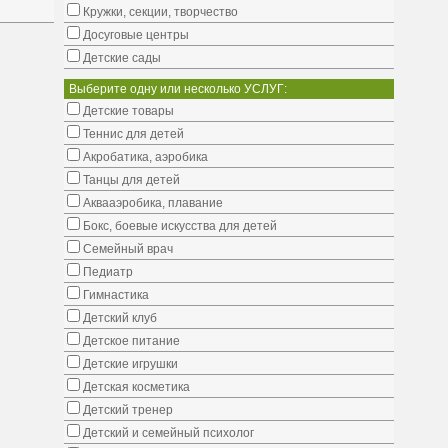
Кружки, секции, творчество
Досуговые центры
Детские сады
Выберите одну или несколько УСЛУГ:
Детские товары
Теннис для детей
Акробатика, аэробика
Танцы для детей
Аквааэробика, плавание
Бокс, боевые искусства для детей
Семейный врач
Педиатр
Гимнастика
Детский клуб
Детское питание
Детские игрушки
Детская косметика
Детский тренер
Детский и семейный психолог