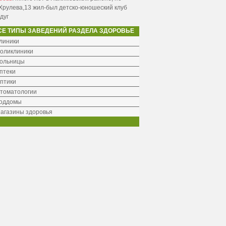
Хрулева,13 жил-был детско-юношеский клуб
дуг
СЕ ТИПЫ ЗАВЕДЕНИЙ РАЗДЕЛА ЗДОРОВЬЕ
линики
оликлиники
ольницы
птеки
птики
томатологии
оддомы
агазины здоровья