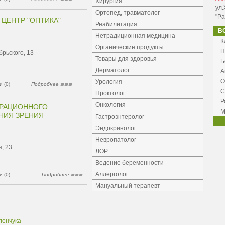
Хирургия
ул.
Ортопед, травматолог
"Ра
ЦЕНТР "ОПТИКА"
Реабилитация
В
Нетрадиционная медицина
К
Органические продукты
П
брьского, 13
Товары для здоровья
Б
Дерматолог
А
О
Урология
 (0)
Подробнее
С
Проктолог
Р
Онкология
ЕРАЦИОННОГО
М
НИЯ ЗРЕНИЯ
Гастроэнтеролог
Эндокринолог
Невропатолог
, 23
ЛОР
Ведение беременности
Аллерголог
 (0)
Подробнее
Мануальный терапевт
ленчука