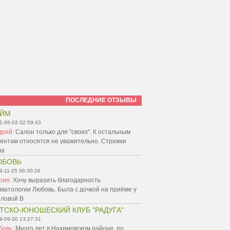
ПОСЛЕДНИЕ ОТЗЫВЫ
АЙМ
1-06-02 02:59:43
дрей
:
Салон только для "своих". К остальным
ентам относятся не уважительно. Стрижки
ла
ЮБОВЬ
9-11-25 06:30:26
рия
:
Хочу выразить благодарность
матологии Любовь. Была с дочкой на приёме у
пловой В
ТСКО-ЮНОШЕСКИЙ КЛУБ "РАДУГА"
9-09-30 13:27:31
бовь
:
Много лет в Нахимовском районе, по