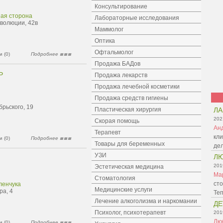
Консультирование
ная сторона
Лабораторные исследования
еволюции, 42в
Маммолог
Оптика
Офтальмолог
 (0)
Подробнее
Продажа БАДов
Р
Продажа лекарств
Продажа лечебной косметики
Продажа средств гигиены
брьского, 19
Пластическая хирургия
Л
202
Скорая помощь
Ан
Терапевт
кли
 (0)
Подробнее
Товары для беременных
де
УЗИ
Л
201
Эстетическая медицина
Ма
Стоматология
сто
ленчука
Медицинские услуги
ра, 4
Те
Лечение алкоголизма и наркомании
ДЕ
Психолог, психотерапевт
201
Лю
 (0)
Подробнее