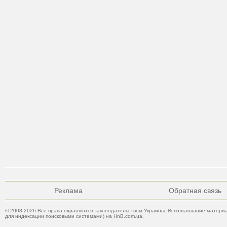
Реклама
Обратная связь
© 2008-2026 Все права охраняются законодательством Украины. Использование материа
для индексации поисковыми системами) на HnB.com.ua.