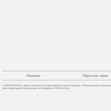
Реклама
Обратная связь
© 2008-2026 Все права охраняются законодательством Украины. Использование материа
для индексации поисковыми системами) на HnB.com.ua.